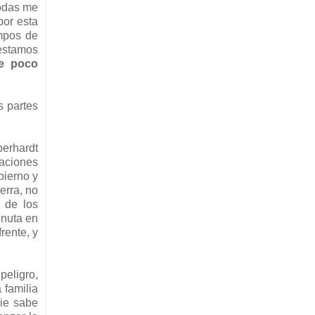
todas me
por esta
mpos de
estamos
ue poco
s partes
berhardt
caciones
bierno y
erra, no
s de los
inuta en
rente, y
peligro,
 familia
die sabe