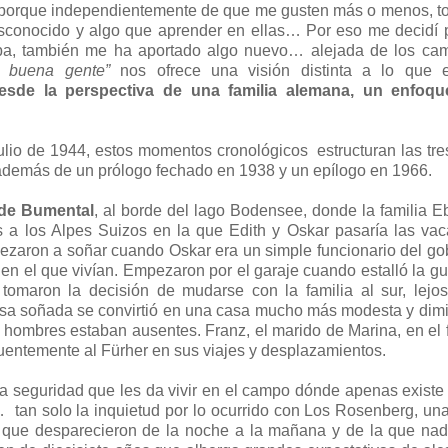
M porque independientemente de que me gusten más o menos, 
sconocido y algo que aprender en ellas… Por eso me decidí 
ba, también me ha aportado algo nuevo… alejada de los ca
a buena gente”
nos ofrece una visión distinta a lo que 
esde la perspectiva de una familia alemana, un enfoq
Julio de 1944, estos momentos cronológicos estructuran las tre
s, además de un prólogo fechado en 1938 y un epílogo en 1966.
 de Bumental
, al borde del lago Bodensee, donde la familia E
s a los Alpes Suizos en la que Edith y Oskar pasaría las va
mpezaron a soñar cuando Oskar era un simple funcionario del go
en el que vivían. Empezaron por el garaje cuando estalló la gu
tomaron la decisión de mudarse con la familia al sur, lejo
asa soñada se convirtió en una casa mucho más modesta y dim
s hombres estaban ausentes. Franz, el marido de Marina, en el f
uentemente al Fürher en sus viajes y desplazamientos.
a seguridad que les da vivir en el campo dónde apenas existe 
tan solo la inquietud por lo ocurrido con Los Rosenberg, una
lo que desparecieron de la noche a la mañana y de la que na