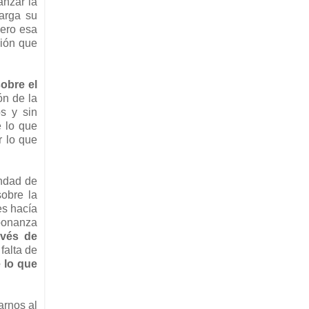
anzar la
carga su
Pero esa
ción que
sobre el
ón de la
os y sin
 lo que
r lo que
andad de
sobre la
es hacía
 bonanza
avés de
falta de
 lo que
arnos al