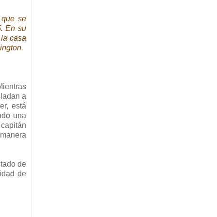
 que se
5. En su
 la casa
ington.
Mientras
sladan a
er, está
ando una
 capitán
e manera
stado de
tidad de