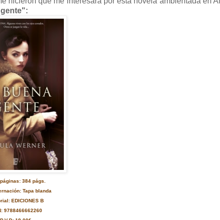
rme hicieron que me interesara por esta novela ambientada en 
gente":
 páginas: 384 págs.
rnación: Tapa blanda
orial: EDICIONES B
N: 9788466662260