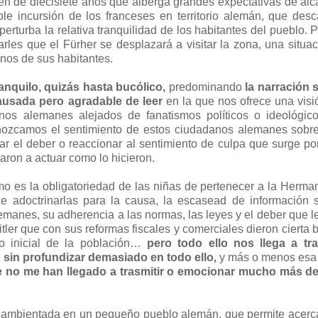
en de diecisiete años que alberga grandes expectativas de alc
le incursión de los franceses en territorio alemán, que des
perturba la relativa tranquilidad de los habitantes del pueblo. 
les que el Fürher se desplazará a visitar la zona, una situa
unos de sus habitantes.
anquilo, quizás hasta bucólico,
predominando
la narración 
pausada pero agradable de leer
en la que nos ofrece una visi
anos alemanes alejados de fanatismos políticos o ideológic
ozcamos el sentimiento de estos ciudadanos alemanes sobre
ar el deber o reaccionar al sentimiento de culpa que surge po
aron a actuar como lo hicieron.
o es la obligatoriedad de las niñas de pertenecer a la Herm
de adoctrinarlas para la causa, la escasead de información 
alemanes, su adherencia a las normas, las leyes y el deber que l
Hitler que con sus reformas fiscales y comerciales dieron cierta
yo inicial de la población…
pero todo ello nos llega a tr
,
sin profundizar demasiado en todo ello,
y más o menos esa 
e no me han llegado a trasmitir o emocionar mucho más de
, ambientada en un pequeño pueblo alemán, que permite acerc