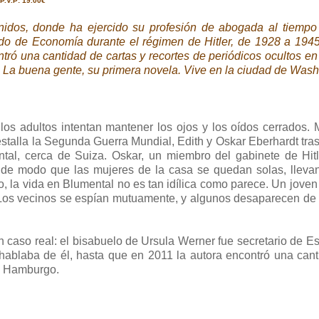
P.V.P: 19.00€
idos, donde ha ejercido su profesión de abogada al tiempo
tado de Economía durante el régimen de Hitler, de 1928 a 194
tró una cantidad de cartas y recortes de periódicos ocultos en
to La buena gente, su primera novela. Vive en la ciudad de Wash
los adultos intentan mantener los ojos y los oídos cerrados. 
estalla la Segunda Guerra Mundial, Edith y Oskar Eberhardt tra
ntal, cerca de Suiza. Oskar, un miembro del gabinete de Hitl
, de modo que las mujeres de la casa se quedan solas, llev
, la vida en Blumental no es tan idílica como parece. Un joven
r. Los vecinos se espían mutuamente, y algunos desaparecen d
caso real: el bisabuelo de Ursula Werner fue secretario de E
 hablaba de él, hasta que en 2011 la autora encontró una can
en Hamburgo.