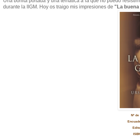
Una bonita portada y una temática a la que no puedo resisti
durante la IIGM. Hoy os traigo mis impresiones de
"La buena 
Nº de
Encuade
Edit
ISB