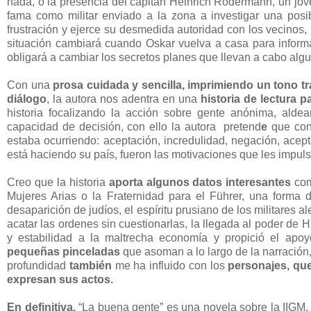
nada, o la presencia del capitán Heinrich Rodermann, un jov
fama como militar enviado a la zona a investigar una posib
frustración y ejerce su desmedida autoridad con los vecinos, 
situación cambiará cuando Oskar vuelva a casa para informar
obligará a cambiar los secretos planes que llevan a cabo alg
Con una
prosa cuidada y sencilla, imprimiendo un tono tr
diálogo
, la autora nos adentra en una
historia de lectura 
historia focalizando la acción sobre gente anónima, alde
capacidad de decisión, con ello la autora pretend
e
que con
estaba ocurriendo: aceptación, incredulidad, negación, acept
está haciendo su país, fueron las motivaciones que les impuls
Creo que la historia
aporta algunos datos interesantes
com
Mujeres Arias o la Fraternidad para el Führer, una forma 
desaparición de judíos, el espíritu prusiano de los militares 
acatar las ordenes sin cuestionarlas, la llegada al poder de 
y estabilidad a la maltrecha economía y propició el apo
pequeñas pinceladas
que asoman a lo largo de la narración
profundidad
también
me ha influido con los
personajes, qu
expresan sus actos.
En definitiva,
“La buena gente” es una novela sobre la IIGM