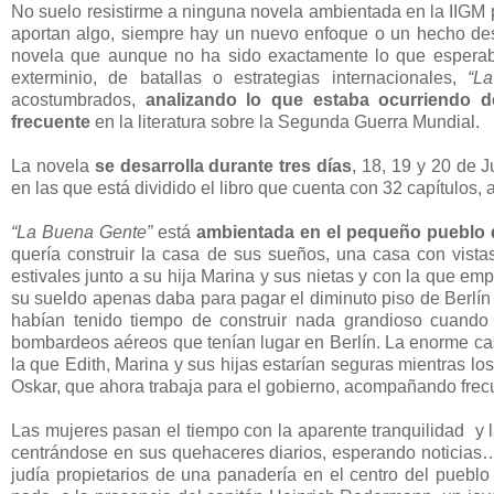
No suelo resistirme a ninguna novela ambientada en la IIG
aportan algo, siempre hay un nuevo enfoque o un hecho de
novela que aunque no ha sido exactamente lo que espera
exterminio, de batallas o estrategias internacionales,
“L
acostumbrados,
analizando lo que estaba ocurriendo d
frecuente
en la literatura sobre la Segunda Guerra Mundial.
La novela
se desarrolla durante tres días
, 18, 19 y 20 de 
en las que está dividido el libro que cuenta con 32 capítulo
“La Buena Gente”
está
ambientada en el pequeño pueblo
quería construir la casa de sus sueños, una casa con vista
estivales junto a su hija Marina y sus nietas y con la que e
su sueldo apenas daba para pagar el diminuto piso de Berlín 
habían tenido tiempo de construir nada grandioso cuando 
bombardeos aéreos que tenían lugar en Berlín. La enorme c
la que Edith, Marina y sus hijas estarían seguras mientras lo
Oskar, que ahora trabaja para el gobierno, acompañando frec
Las mujeres pasan el tiempo con la aparente tranquilidad y l
centrándose en sus quehaceres diarios, esperando noticias… 
judía propietarios de una panadería en el centro del pueb